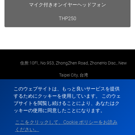
マイク付きオンイヤーヘッドフォン
THP250
住所:10Fl., No.953, ZhongZhen Road, ZhoneHo Disc., New
Taipei City, 台湾
メール:
foremost1973@gmail.com
このウェブサイトは、もっと良いサービスを提供
するためにクッキーを使用しています。 このウェ
TEL:
+886-2-2
ブサイトを閲覧し続けることにより、あなたはク
ッキーの使用に同意したことになります。
FAX: +886-2-2
ここをクリックして、Cookie ポリシーをお読み
ください。
Copyright © 2022-2026 FOREMOST ELECTRONIC All rights reserved.
Atteipo.