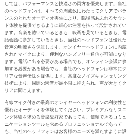
しては、パフォーマンスと快適さの両方を優先します。当社
のヘッドフォンは、すべての周波数にわたってクリアでバラ
ンスのとれたオーディオ再生により、臨場感あふれるサウン
ド体験を提供できるように細心の注意を払って設計されてい
ます。音楽を聴いているときも、映画を見ているときも、電
話会議に参加しているときも、当社のヘッドフォンは優れた
音声の明瞭さを保証します。オンイヤーヘッドフォンに内蔵
されたマイクにより、便利なハンズフリー通信が可能になり
ます。電話に出る必要がある場合でも、オンライン会議に参
加する必要がある場合でも、当社のヘッドフォンは非常にク
リアな音声伝送を提供します。高度なノイズキャンセリング
技術により、周囲の騒音が最小限に抑えられ、声が大きくク
リアに聞こえます。
有線マイク付きの最高のオンイヤーヘッドフォンの利便性と
優れたオーディオを体験してください。プレミアムなリスニ
ング体験を求める音楽愛好家であっても、信頼できるコミュ
ニケーションツールを求めるプロフェッショナルであって
も、当社のヘッドフォンはお客様のニーズを満たすように設