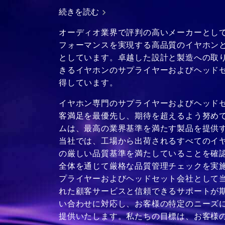
続きを読む
オーディオ業界で評判の高いメーカーとし
フォーマンスを実現する高品質のイヤホン
としています。卓越した設計と製造への取
きるイヤホンのサプライヤーおよびヘッド
得しています。
イヤホン専門のサプライヤーおよびヘッド
客満足を最優先し、期待を超えるよう努め
ムは、最高の業界基準を満たす製品を提供
当社では、工場から出荷されるすべてのイ
の厳しい品質基準を満たしていることを確
全体を通じて厳格な品質管理チェックを実
プライヤーおよびヘッドセット会社として
れた顧客サービスと信頼できるサポートが
い合わせに対応し、お客様の特定のニーズ
提供いたします。私たちの目標は、お客様