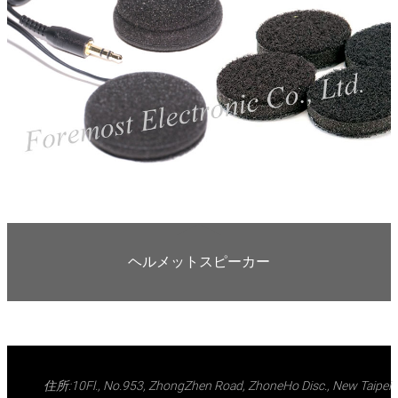
ヘルメットスピーカー
住所:10Fl., No.953, ZhongZhen Road, ZhoneHo Disc., New Taipei