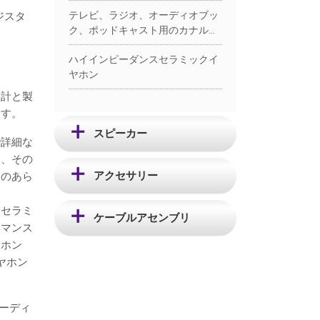
テレビ、ラジオ、オーディオブッ
ジスタ
ク、ポッドキャスト用のカナル型
シングルイヤホン
ハイインピーダンスセラミックイ
ヤホン
設計と製
ます。
スピーカー
で詳細な
し、その
アクセサリー
ドのあら
。セラミ
ケーブルアセンブリ
ーマンス
ヤホン
ヤホン
ーディ