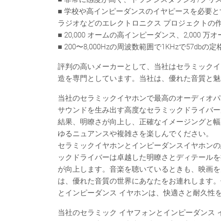
■ 学校や高インピーダンスのイヤピースを必要と
ラジオなどのエレクトロニクス プロジェクトの
■ 20,000 オームの高インピーダンス、2,000 万オ
■ 200〜8,000Hzの周波数範囲で1KHzで57dbの
評判の高いメーカーとして、当社はセラミックイ
造を専門としています。当社は、優れた音質と魅
当社のセラミックイヤホンで最高のオーディオパ
サウンドを生み出す高度なセラミックドライバー
結果、明瞭さが向上し、正確なイメージングと幅
ゆるニュアンスや複雑さを楽しんでください。
セラミックイヤホンとインピーダンスイヤホンの
ックドライバーは卓越した明瞭さとディテールを
が向上します。音楽を聴いているときも、映画を
は、優れた音質の世界にあなたをお連れします。
とインピーダンス イヤホンは、快適さと耐久性
当社のセラミック イヤフォンとインピーダンス