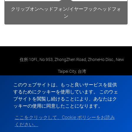
クリップオンヘッドフォン/イヤーフックヘッドフォ
ン
住所:10Fl., No.953, ZhongZhen Road, ZhoneHo Disc., New
Taipei City, 台湾
メール:
foremost1973@gmail.com
このウェブサイトは、もっと良いサービスを提供
するためにクッキーを使用しています。 このウェ
TEL:
+886-2-2
ブサイトを閲覧し続けることにより、あなたはク
ッキーの使用に同意したことになります。
FAX: +886-2-2
ここをクリックして、Cookie ポリシーをお読み
ください。
Copyright © 2022-2026 FOREMOST ELECTRONIC All rights reserved.
Atteipo.
サイトマップ