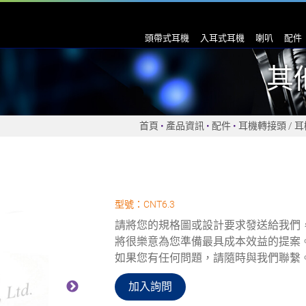
頭帶式耳機
入耳式耳機
喇叭
配件
其
首頁
產品資訊
配件
耳機轉接頭 / 
型號：CNT6.3
請將您的規格圖或設計要求發送給我們
將很樂意為您準備最具成本效益的提案
如果您有任何問題，請隨時與我們聯繫
加入詢問