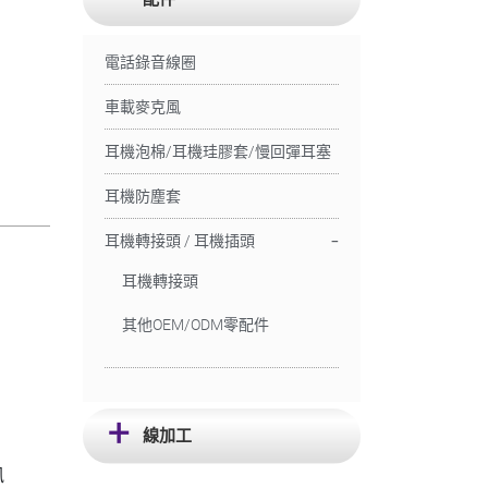
電話錄音線圈
車載麥克風
耳機泡棉/耳機珪膠套/慢回彈耳塞
耳機防塵套
耳機轉接頭 / 耳機插頭
耳機轉接頭
其他OEM/ODM零配件
線加工
訊