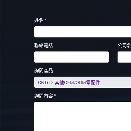
姓名 *
聯絡電話
公司
詢問產品
詢問內容 *