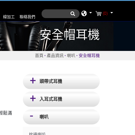
(0)
線加工
聯絡我們
安全帽耳機
首頁
產品資訊
喇叭
安全帽耳機
頭帶式耳機
入耳式耳機
輕鬆滿
喇叭
枕邊喇叭