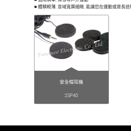
■ 體積輕薄, 音域寬廣細緻, 能讓您在運動或是
安全帽耳機
2SP40