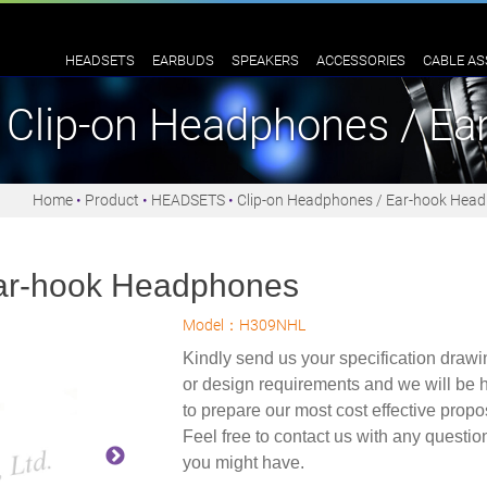
HEADSETS
EARBUDS
SPEAKERS
ACCESSORIES
CABLE AS
Clip-on Headphones / E
Home
Product
HEADSETS
Clip-on Headphones / Ear-hook Hea
Ear-hook Headphones
Model：H309NHL
Kindly send us your specification drawi
or design requirements and we will be 
to prepare our most cost effective propo
Feel free to contact us with any questio
you might have.