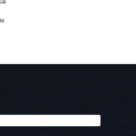
無論
的聆