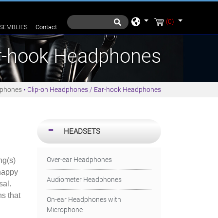
(0)
SEMBLIES
Contact
ar-hook Headphones
dphones
Clip-on Headphones / Ear-hook Headphones
HEADSETS
Over-ear Headphones
ng(s)
happy
Audiometer Headphones
sal.
ns that
On-ear Headphones with
Microphone