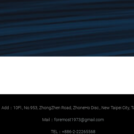
Add：10Fl., No.953, ZhongZhen Road, ZhoneHo Disc., New Taipei City, 
Mail：
foremost1973@gmail.com
TEL：
+886-2-22265568